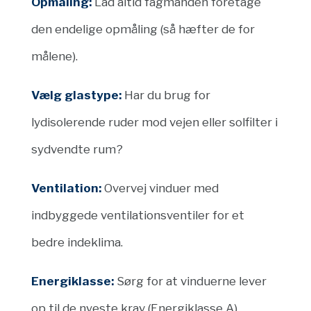
Opmåling:
Lad altid fagmanden foretage
den endelige opmåling (så hæfter de for
målene).
Vælg glastype:
Har du brug for
lydisolerende ruder mod vejen eller solfilter i
sydvendte rum?
Ventilation:
Overvej vinduer med
indbyggede ventilationsventiler for et
bedre indeklima.
Energiklasse:
Sørg for at vinduerne lever
op til de nyeste krav (Energiklasse A).