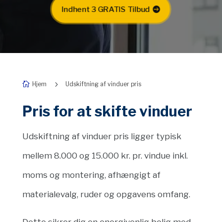
Indhent 3 GRATIS Tilbud
5
Hjem
Udskiftning af vinduer pris

Pris for at skifte vinduer
Udskiftning af vinduer pris ligger typisk
mellem 8.
000 og 15.
000 kr.
pr.
vindue inkl.
moms og montering,
afhængigt af
materialevalg,
ruder og opgavens omfang.
Dette sikrer dig en energivenlig bolig med