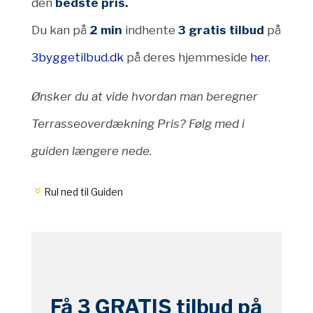
den
bedste pris.
Du kan på
2 min
indhente
3 gratis tilbud
på
3byggetilbud.dk
på deres hjemmeside
her.
Ønsker du at vide hvordan man beregner
Terrasseoverdækning Pris? Følg med i
guiden længere nede.
Rul ned til Guiden
Få 3
GRATIS
tilbud på