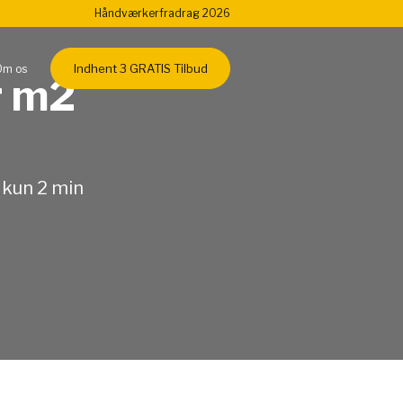
Håndværkerfradrag 2026
Indhent 3 GRATIS Tilbud
Om os
r m2
 kun 2 min