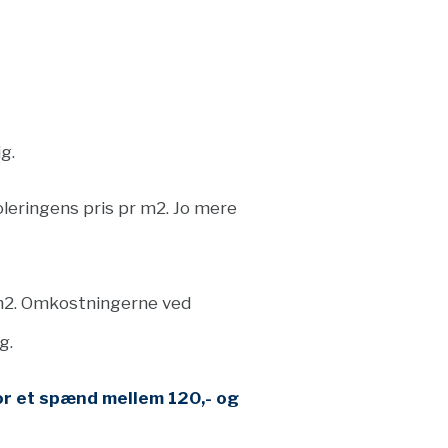
g.
oleringens pris pr m2. Jo mere
r m2. Omkostningerne ved
g.
for et spænd mellem 120,- og