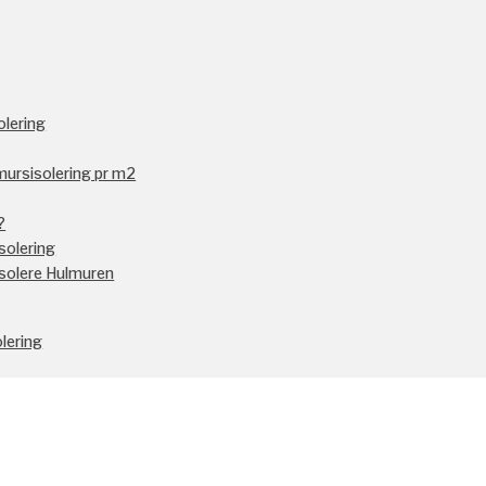
olering
mursisolering pr m2
?
solering
Isolere Hulmuren
lering