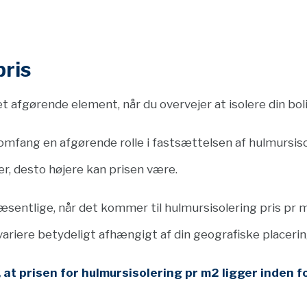
pris
t afgørende element, når du overvejer at isolere din boli
s omfang en afgørende rolle i fastsættelsen af hulmursis
r, desto højere kan prisen være.
væsentlige, når det kommer til hulmursisolering pris p
variere betydeligt afhængigt af din geografiske placerin
 at prisen for hulmursisolering pr m2 ligger inden 