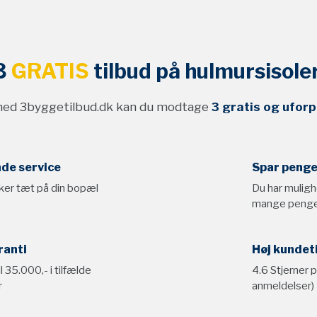
3
GRATIS
tilbud på hulmursisole
med 3byggetilbud.dk kan du modtage
3 gratis og uforp
de service
Spar peng
ker tæt på din bopæl
Du har muligh
mange peng
ranti
Høj kundet
l 35.000,- i tilfælde
4.6 Stjerner 
r
anmeldelser)