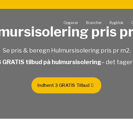
Opgaver
Brancher
Bygblok
mursisolering pris p
Se pris & beregn Hulmursisolering pris pr m2.
GRATIS tilbud på hulmursisolering
– det tager
Indhent 3 GRATIS Tilbud