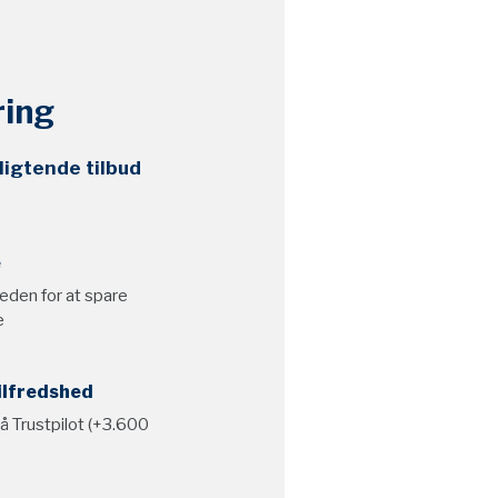
ring
ligtende tilbud
e
eden for at spare
e
ilfredshed
på Trustpilot (+3.600