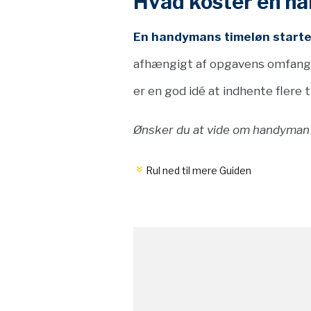
Hvad koster en h
En handymans timeløn starte
afhængigt af opgavens omfang 
er en god idé at indhente flere 
Ønsker du at vide om handyman 
Rul ned til mere Guiden