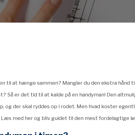
en til at hænge sammen? Mangler du den ekstra hånd til
? Så er det tid til at kalde på en handyman! Den altmu
op, og der skal ryddes op i rodet. Men hvad koster egent
 Læs med her og bliv guidet til den mest fordelagtige lø