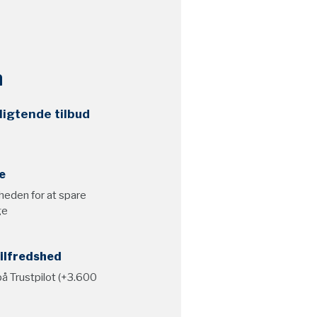
n
ligtende tilbud
e
heden for at spare
ge
ilfredshed
på Trustpilot (+3.600