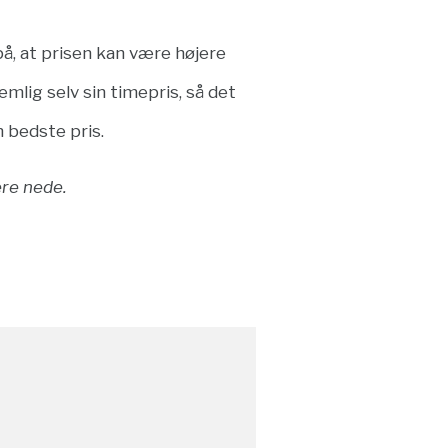
å, at prisen kan være højere
ig selv sin timepris, så det
n bedste pris.
ere nede.