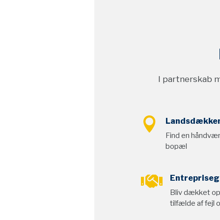
I partnerskab 

Landsdækken
Find en håndvær
bopæl

Entrepriseg
Bliv dækket op 
tilfælde af fejl