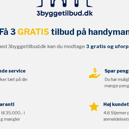
Få 3
GRATIS
tilbud på handyma
med 3byggetilbud.dk kan du modtage
3 gratis og uforp

de service
Spar peng
ker tæt på din
Du har mulig
mange pen

aranti
Høj kundet
til 35.000,- i
4.6 Stjerner 
 og mangler
anmeldelser)