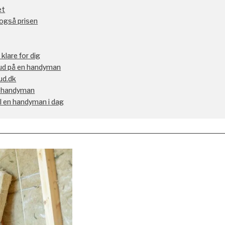
et
 også prisen
lare for dig
lbud på en handyman
ud.dk
en handyman
il en handyman i dag