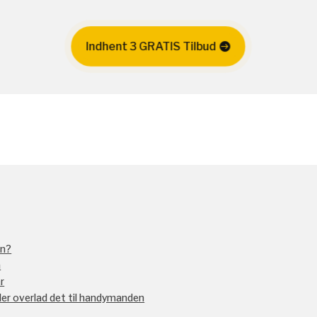
Indhent 3 GRATIS Tilbud
en?
n
r
ller overlad det til handymanden