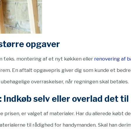
r større opgaver
f.eks. montering af et nyt køkken eller
renovering af 
s frem. En aftalt opgavepris giver dig som kunde et bedr
 ubehagelige overraskelser, når regningen skal betales.
 Indkøb selv eller overlad det t
ke prisen, er valget af materialer. Har du allerede købt 
materialerne til rådighed for handymanden. Skal han der