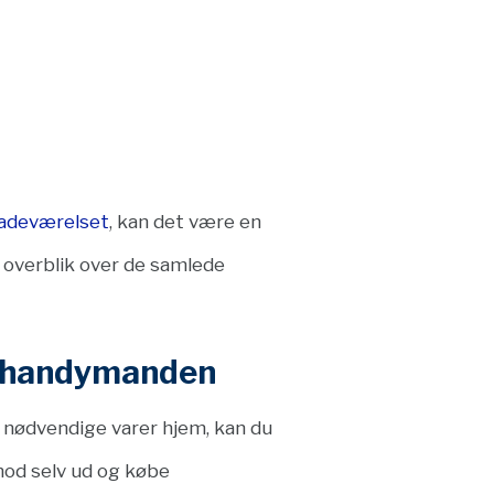
badeværelset
, kan det være en
e overblik over de samlede
il handymanden
de nødvendige varer hjem, kan du
imod selv ud og købe