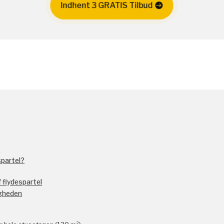
Indhent 3 GRATIS Tilbud
?
spartel?
 flydespartel
igheden