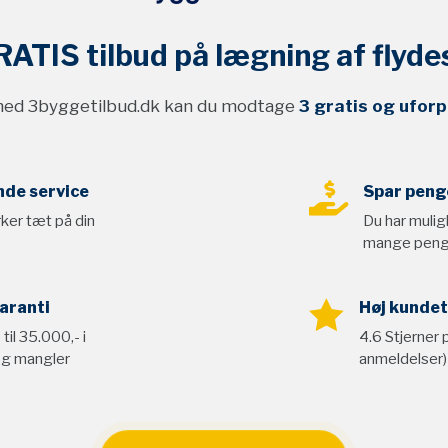
RATIS
tilbud på lægning af flyde
med 3byggetilbud.dk kan du modtage
3 gratis og uforp

de service
Spar peng
ker tæt på din
Du har mulig
mange pen

aranti
Høj kundet
til 35.000,- i
4.6 Stjerner 
 og mangler
anmeldelser)