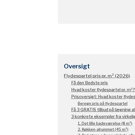
Oversigt
Flydespartel pris pr. m² (2026)
Få den Bedste pris
Hvad koster flydespartel pr. m²
Prisoversigt: Hvad koster flyde
Beregn pris på flydespartel
Få 3 GRATIS tilbud på lægning af
3 konkrete eksempler fra virkel
1. Det lille badeværelse (8 m²)
2. Køkken-alrummet (45 m²)