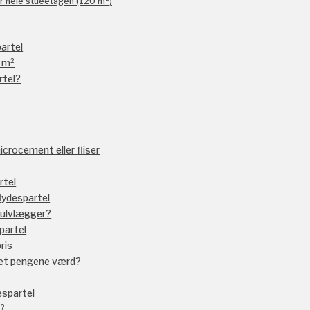
er hele stueetagen (120 m²)
artel
. m²
rtel?
crocement eller fliser
rtel
flydespartel
 gulvlægger?
partel
ris
r det pengene værd?
espartel
2?