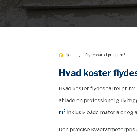
5
Hjem
Flydespartel pris pr m2

Hvad koster flydes
Hvad koster flydespartel pr. m²
at lade en professionel gulvlæg
m²
inklusiv både materialer og a
Den præcise kvadratmeterpris a