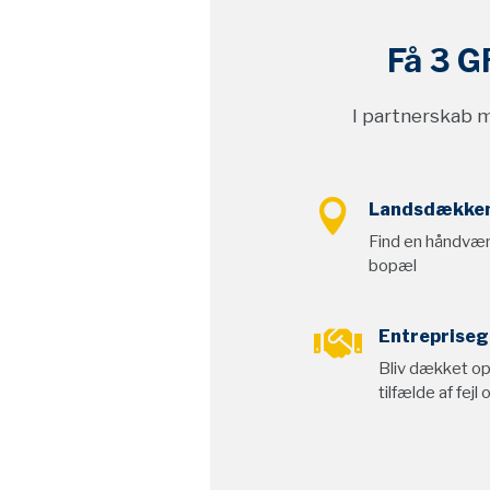
Få 3
G
I partnerskab 

Landsdækken
Find en håndvær
bopæl

Entrepriseg
Bliv dækket op 
tilfælde af fejl