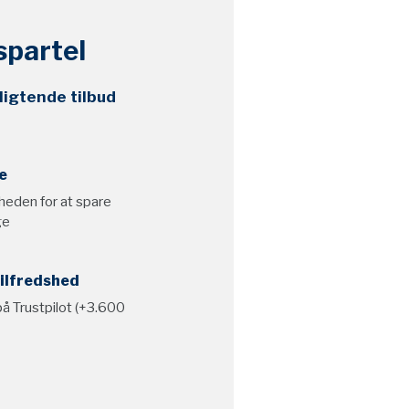
spartel
ligtende tilbud
e
heden for at spare
ge
ilfredshed
på Trustpilot (+3.600