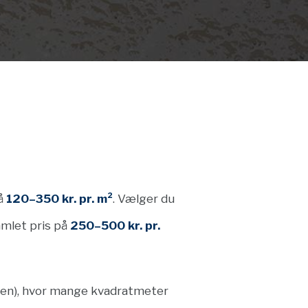
på
120–350 kr. pr. m²
. Vælger du
amlet pris på
250–500 kr. pr.
lsen), hvor mange kvadratmeter