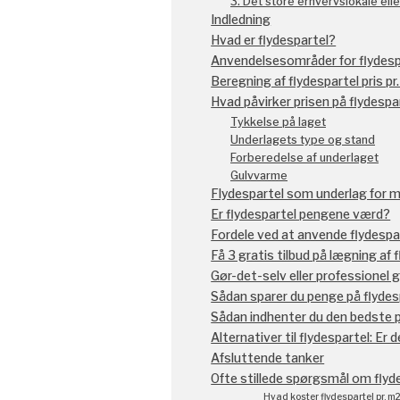
3. Det store erhvervslokale ell
Indledning
Hvad er flydespartel?
Anvendelsesområder for flydesp
Beregning af flydespartel pris pr
Hvad påvirker prisen på flydespa
Tykkelse på laget
Underlagets type og stand
Forberedelse af underlaget
Gulvvarme
Flydespartel som underlag for mi
Er flydespartel pengene værd?
Fordele ved at anvende flydespa
Få 3 gratis tilbud på lægning af 
Gør-det-selv eller professionel
Sådan sparer du penge på flydes
Sådan indhenter du den bedste p
Alternativer til flydespartel: E
Afsluttende tanker
Ofte stillede spørgsmål om flyd
Hvad koster flydespartel pr. m